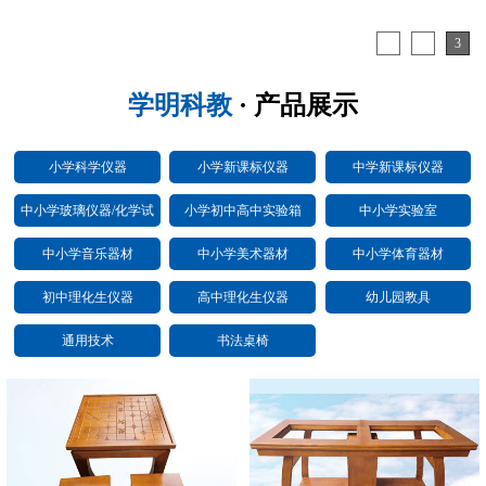
1
2
3
学明科教
· 产品展示
小学科学仪器
小学新课标仪器
中学新课标仪器
中小学玻璃仪器/化学试
小学初中高中实验箱
中小学实验室
剂
中小学音乐器材
中小学美术器材
中小学体育器材
初中理化生仪器
高中理化生仪器
幼儿园教具
通用技术
书法桌椅