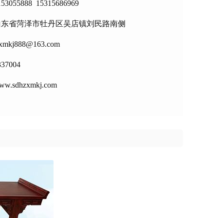
53055888 15315686969
山东省菏泽市牡丹区吴店镇刘民路南侧
zxmkj888@163.com
337004
sdhzxmkj.com