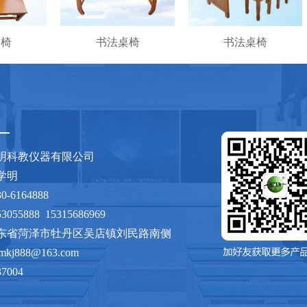
桌椅
书法桌椅
书法桌椅
明科教仪器有限公司
：张学明
530-6164888
3055888 15315686969
东省菏泽市牡丹区吴店镇刘民路南侧
xmkj888@163.com
37004
sdhzxmkj.com