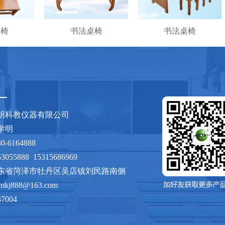
桌椅
书法桌椅
书法桌椅
明科教仪器有限公司
：张学明
530-6164888
3055888 15315686969
东省菏泽市牡丹区吴店镇刘民路南侧
xmkj888@163.com
37004
sdhzxmkj.com