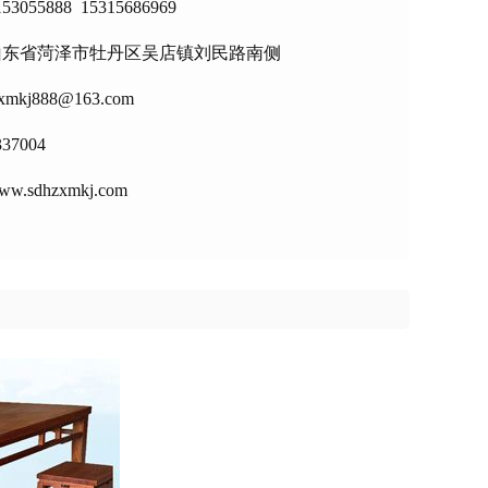
53055888 15315686969
山东省菏泽市牡丹区吴店镇刘民路南侧
zxmkj888@163.com
337004
sdhzxmkj.com