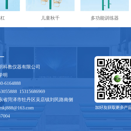
单杠
儿童秋千
多功能训练器
明科教仪器有限公司
：张学明
530-6164888
3055888 15315686969
东省菏泽市牡丹区吴店镇刘民路南侧
xmkj888@163.com
37004
sdhzxmkj.com