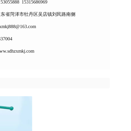
53055888 15315686969
山东省菏泽市牡丹区吴店镇刘民路南侧
zxmkj888@163.com
337004
sdhzxmkj.com