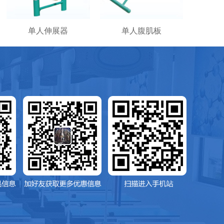
单人伸展器
单人腹肌板