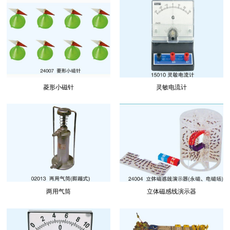
菱形小磁针
灵敏电流计
两用气筒
立体磁感线演示器