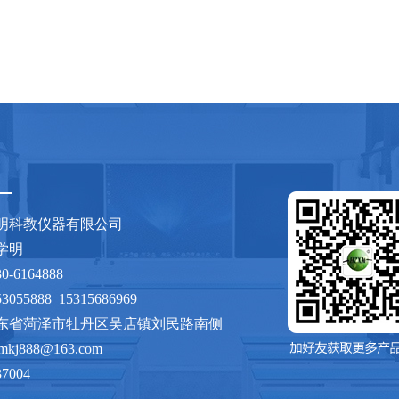
明科教仪器有限公司
：张学明
530-6164888
3055888 15315686969
东省菏泽市牡丹区吴店镇刘民路南侧
xmkj888@163.com
37004
sdhzxmkj.com