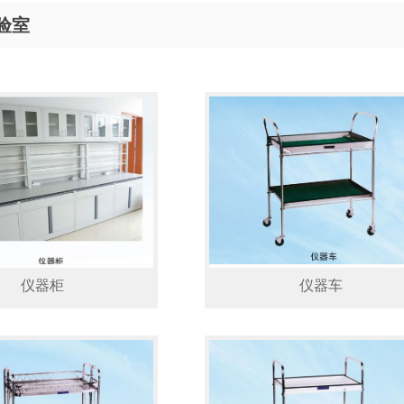
验室
仪器柜
仪器车